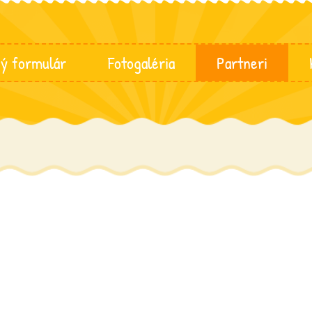
ný formulár
Fotogaléria
Partneri