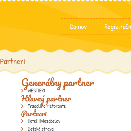
Domov
Registrač
Partneri
Generálny partner
WESTIERI
Hlavný partner
Fragolino ristorante
Partneri
Hotel Hviezdoslav
Detská strava