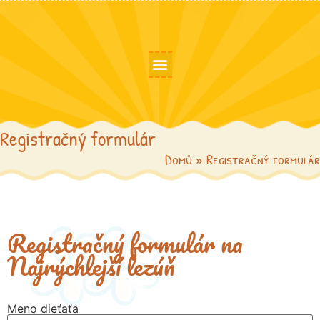
Registračný formulár
Registračný formulár
Domů
»
Registračný formulár
Registračný formulár na
Najrýchlejší lezúň
Meno dieťaťa